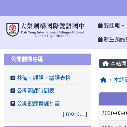
雙週報
新生預約
:::
:::
公開觀課專區
本站消
共備、觀課、議課表格
本站
公開觀課時間表
文章列
公開觀課實施計畫
2020-03-
[
more...
]