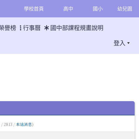
學校首頁
高中
國小
幼兒園
榮譽榜
行事曆
國中部課程規畫說明
登入
員
/ 2813 /
本站消息
)