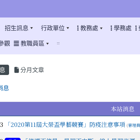
招生訊息
行政單位
教務處
學務處
參觀
教職員區
:::
息
分月文章
消息
表
本站消息
03
「2020第11屆大榮盃學藝競賽」防疫注意事項
(
管理