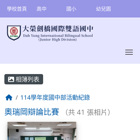
學校首頁
高中
國小
幼兒園
To
:::
相簿列表
114學年度國中部活動紀錄
奧瑞岡辯論比賽
（共 41 張相片）
相簿列表
奧瑞岡辯論比賽