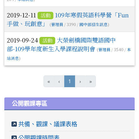
2019-12-11
109年寒假英語科學營「Fun
活動
手做、玩創意」
(
管理員
/ 3390 /
國中部招生訊息
)
2019-09-24
大榮劍橋國際雙語國中
活動
部-109學年度新生入學課程說明會
(
管理員
/ 3540 /
本
站消息
)
(current)
«
‹
1
›
»
:::
公開觀課專區
共備、觀課、議課表格
公開觀課時間表