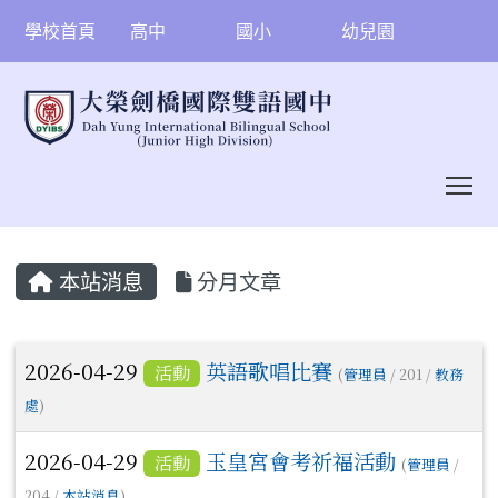
學校首頁
高中
國小
幼兒園
To
:::
本站消息
分月文章
文章列表
2026-04-29
英語歌唱比賽
活動
(
管理員
/ 201 /
教務
處
)
2026-04-29
玉皇宮會考祈福活動
活動
(
管理員
/
204 /
本站消息
)