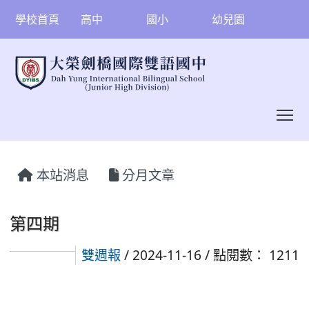
學校首頁
高中
國小
幼兒園
To
:::
本站消息
分月文章
第四期
雙週報
/ 2024-11-16 / 點閱數： 1211