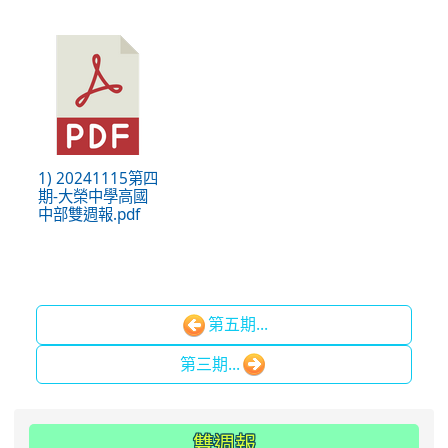
1) 20241115第四
期-大榮中學高國
中部雙週報.pdf
第五期...
第三期...
:::
雙週報