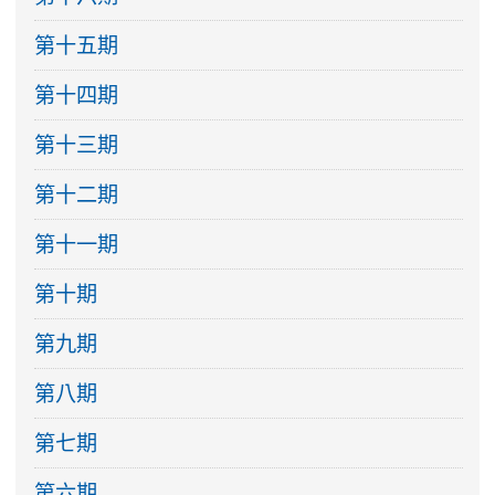
第十五期
第十四期
第十三期
第十二期
第十一期
第十期
第九期
第八期
第七期
第六期