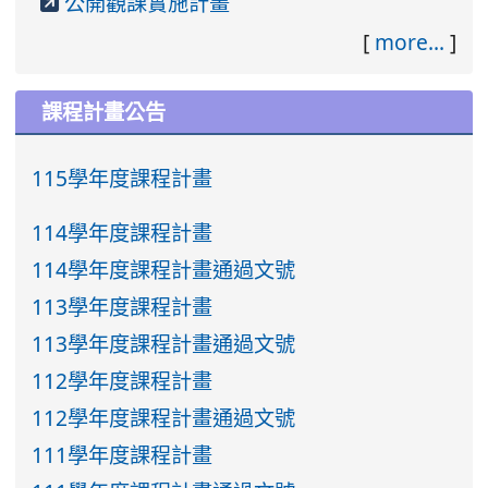
公開觀課實施計畫
[
more...
]
課程計畫公告
115學年度課程計畫
114學年度課程計畫
114學年度課程計畫通過文號
113學年度課程計畫
113學年度課程計畫通過文號
112學年度課程計畫
112學年度課程計畫通過文號
111學年度課程計畫