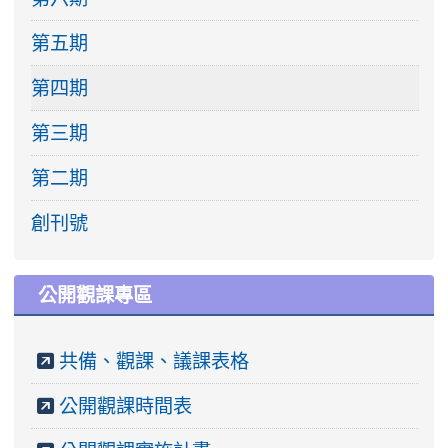
第五期
第四期
第三期
第二期
創刊號
公開觀課專區
共備、觀課、議課表格
公開觀課時間表