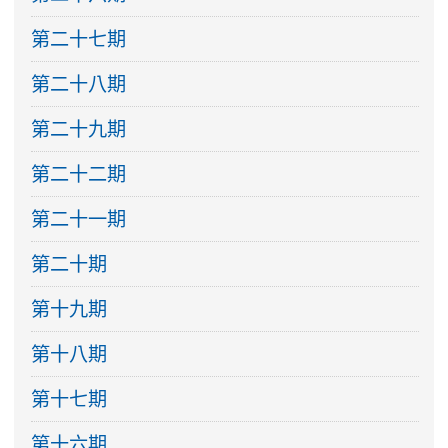
第二十七期
第二十八期
第二十九期
第二十二期
第二十一期
第二十期
第十九期
第十八期
第十七期
第十六期