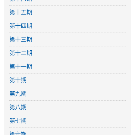
第十五期
第十四期
第十三期
第十二期
第十一期
第十期
第九期
第八期
第七期
第六期