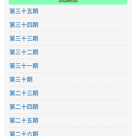
第三十五期
第三十四期
第三十三期
第三十二期
第三十一期
第三十期
第二十三期
第二十四期
第二十五期
第二十六期