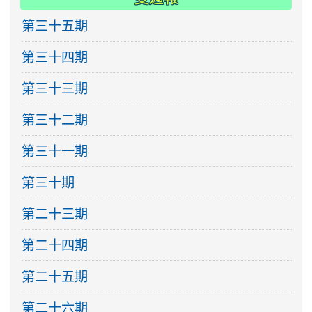
第三十五期
第三十四期
第三十三期
第三十二期
第三十一期
第三十期
第二十三期
第二十四期
第二十五期
第二十六期