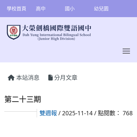
學校首頁
高中
國小
幼兒園
To
:::
本站消息
分月文章
第二十三期
雙週報
/ 2025-11-14 / 點閱數： 768