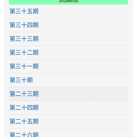
第三十五期
第三十四期
第三十三期
第三十二期
第三十一期
第三十期
第二十三期
第二十四期
第二十五期
第二十六期