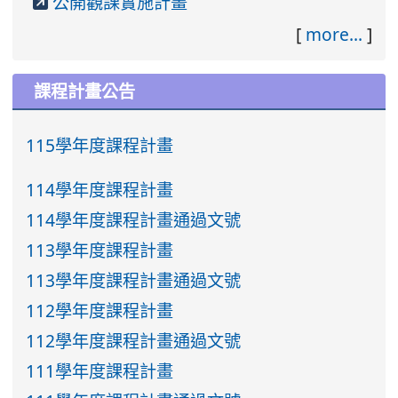
公開觀課實施計畫
[
more...
]
課程計畫公告
115學年度課程計畫
114學年度課程計畫
114學年度課程計畫通過文號
113學年度課程計畫
113學年度課程計畫通過文號
112學年度課程計畫
112學年度課程計畫通過文號
111學年度課程計畫