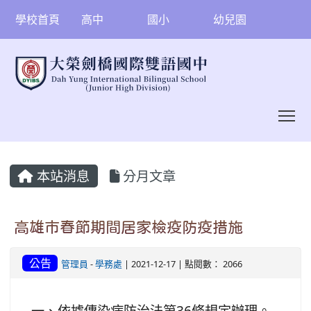
學校首頁
高中
國小
幼兒園
To
:::
本站消息
分月文章
高雄市春節期間居家檢疫防疫措施
公告
管理員
-
學務處
| 2021-12-17 | 點閱數： 2066
一、依據傳染病防治法第36條規定辦理。