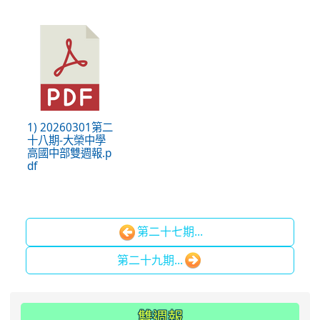
1) 20260301第二
十八期-大榮中學
高國中部雙週報.p
df
第二十七期...
第二十九期...
:::
雙週報