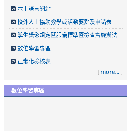
本土語言網站
校外人士協助教學或活動要點及申請表
學生獎懲規定暨服儀標準暨檢查實施辦法
數位學習專區
正常化檢核表
[
more...
]
數位學習專區